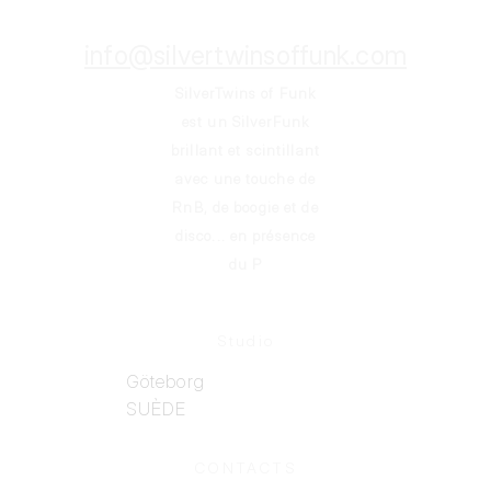
info@silvertwinsoffunk.com
SilverTwins of Funk
est un SilverFunk
brillant et scintillant
avec une touche de
RnB, de boogie et de
disco... en présence
du P
Studio
Göteborg
SUÈDE
CONTACTS