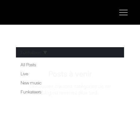
Funkateers
All Posts
Posts à venir
Live
New music
Découvrez d'autres catégories de ce
Funkateers
blog ou revenez plus tard.