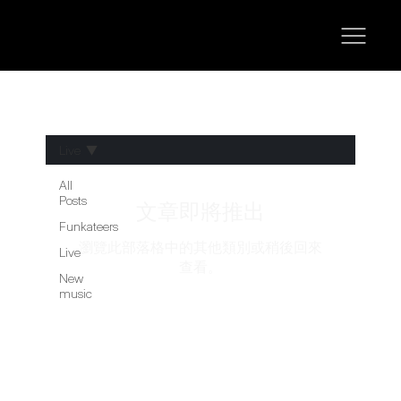
Live
All
Posts
文章即將推出
Funkateers
瀏覽此部落格中的其他類別或稍後回來
Live
查看。
New
music